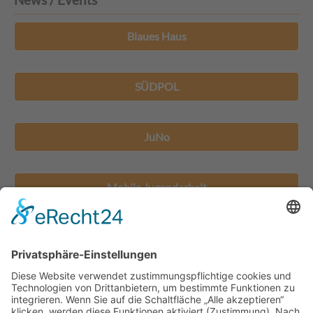
Blaues Haus
SÜDPOL
JuNo
Mobile Jugendarbeit
Jugendhäuser