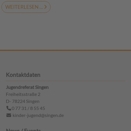
WEITERLESEN …
Kontaktdaten
Jugendreferat Singen
Freiheitsstraße 2
D- 78224
Singen
0 77 31 / 8 55 45
kinder-jugend@singen.de
News / Events