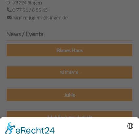
D- 78224
Singen
0 77 31 / 8 55 45
kinder-jugend@singen.de
News / Events
Blaues Haus
SÜDPOL
JuNo
Mobile Jugendarbeit
Jugendhäuser