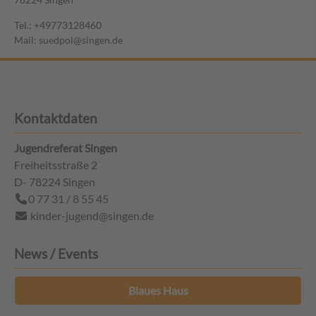
Tel.: +49773128460
Mail: suedpol@singen.de
Kontaktdaten
Jugendreferat Singen
Freiheitsstraße 2
D- 78224
Singen
0 77 31 / 8 55 45
kinder-jugend@singen.de
News / Events
Blaues Haus