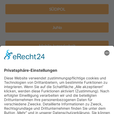
SÜDPOL
JuNo
Mobile Jugendarbeit
Jugendhäuser
Jugendreferat